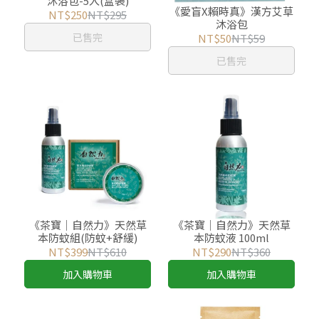
沐浴包-5入(盒裝)
《愛盲X賴時真》漢方艾草
NT$250
NT$295
沐浴包
已售完
NT$50
NT$59
已售完
《茶寶│自然力》天然草
《茶寶│自然力》天然草
本防蚊組(防蚊+舒緩)
本防蚊液 100ml
NT$399
NT$610
NT$290
NT$360
加入購物車
加入購物車