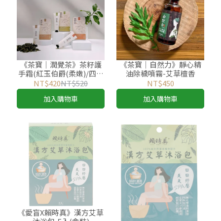
《茶寶│潤覺茶》茶籽護
《茶寶│自然力》靜心精
手霜(紅玉伯爵(柔嫩)/四季
油除穢噴霧-艾草檀香
春露(保濕)/金萱烏龍(滋潤)
NT$420
NT$520
NT$450
加入購物車
加入購物車
《愛盲X賴時真》漢方艾草