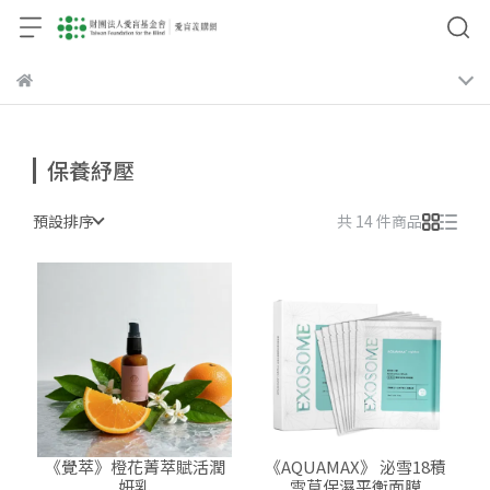
保養紓壓
預設排序
共 14 件商品
《覺萃》橙花菁萃賦活潤
《AQUAMAX》 泌雪18積
妍乳
雪草保濕平衡面膜