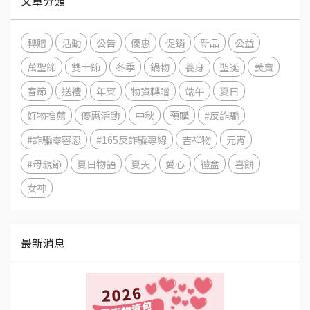
文章分類
轉贈
活動
公告
優惠
促銷
新品
公益
萬聖節
雙十節
冬季
鍋物
養身
聖誕
義賣
春節
送禮
年菜
物資轉贈
端午
夏日
好物推薦
優惠活動
中秋
預購
#反詐騙
#詐騙零容忍
#165反詐騙專線
吉祥物
元宵
#母親節
夏日物語
夏天
愛心
禮盒
喜餅
女神
最新消息