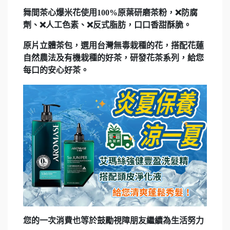
舞間茶心爆米花使用100%原葉研磨茶粉，❌防腐
劑、❌人工色素、❌反式脂肪，口口香甜酥脆。
原片立體茶包，選用台灣無毒栽種的花，搭配花蓮
自然農法及有機栽種的好茶，研發花茶系列，給您
每口的安心好茶。
您的
一次消費也等於鼓勵視障朋友繼續為生活努力