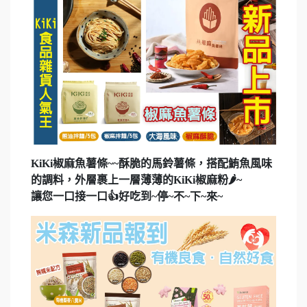
KiKi椒麻魚薯條~~酥脆的馬鈴薯條，搭配鮪魚風味
的調料，外層裹上一層薄薄的KiKi椒麻粉🌶~
讓您一口接一口👍好吃到~停~不~下~來~