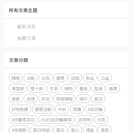
所有文章主題
最新消息
推薦文章
文章分類
轉贈
活動
公告
優惠
促銷
新品
公益
萬聖節
雙十節
冬季
鍋物
養身
聖誕
義賣
春節
送禮
年菜
物資轉贈
端午
夏日
好物推薦
優惠活動
中秋
預購
#反詐騙
#詐騙零容忍
#165反詐騙專線
吉祥物
元宵
#母親節
夏日物語
夏天
愛心
禮盒
喜餅