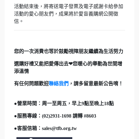
活動結束後，將寄送電子發票及電子感謝卡給參加
活動的愛心朋友們，成果將於愛盲義購網公開徵
信。
您的
一次消費也等於鼓勵視障朋友繼續為生活努力
選購好禮又能把愛傳出去❤您暖心的舉動為世間增
添溫情
有任何問題歡迎
聯絡我們
，請多留意最新公告唷！
●
營業時間：周一至周五，早上9點至晚上18點
●
服務專線：(02)2931-1698 請轉 #8603
●
客服信箱：sales@tfb.org.tw