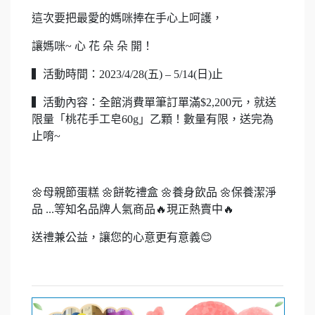
這次要把最愛的媽咪捧在手心上呵護，
讓媽咪~ 心 花 朵 朵 開！
▍活動時間：2023/4/28(五) – 5/14(日)止
▍活動內容：全館消費單筆訂單滿$2,200元，就送
限量「桃花手工皂60g」乙顆！數量有限，送完為
止唷~
🌼母親節蛋糕 🌼餅乾禮盒 🌼養身飲品 🌼保養潔淨
品 ...等知名品牌人氣商品🔥現正熱賣中🔥
送禮兼公益，讓您的心意更有意義😊