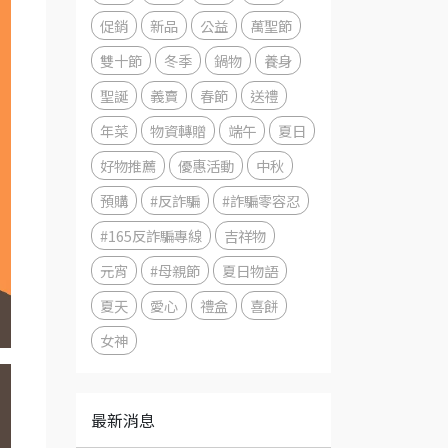
促銷
新品
公益
萬聖節
雙十節
冬季
鍋物
養身
聖誕
義賣
春節
送禮
年菜
物資轉贈
端午
夏日
好物推薦
優惠活動
中秋
預購
#反詐騙
#詐騙零容忍
#165反詐騙專線
吉祥物
元宵
#母親節
夏日物語
夏天
愛心
禮盒
喜餅
女神
最新消息