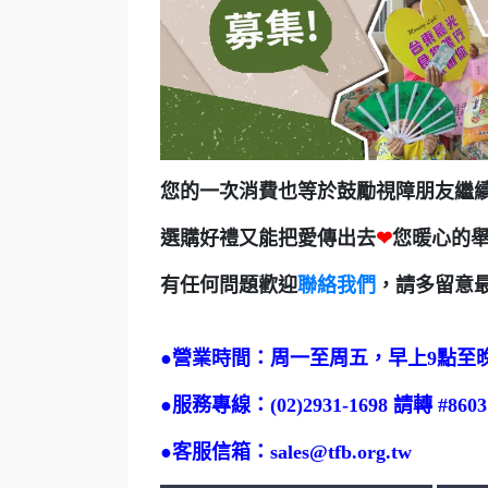
您的一次消費也等於鼓勵視障朋友繼
選購好禮又能把愛傳出去
❤
您暖心的
有任何問題歡迎
聯絡我們
，請多留意
●
營業時間：周一至周五，早上9點至晚
●
服務專線：(02)2931-1698 請轉 #8603
●
客服信箱：sales@tfb.org.tw