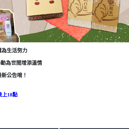
續為生活努力
舉動為世間增添溫情
最新公告唷！
上18點