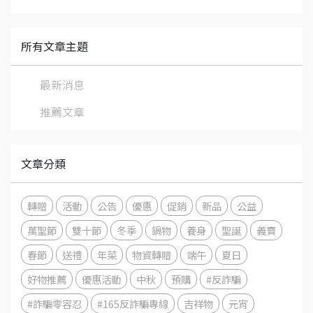
所有文章主題
最新消息
推薦文章
文章分類
轉贈
活動
公告
優惠
促銷
新品
公益
萬聖節
雙十節
冬季
鍋物
養身
聖誕
義賣
春節
送禮
年菜
物資轉贈
端午
夏日
好物推薦
優惠活動
中秋
預購
#反詐騙
#詐騙零容忍
#165反詐騙專線
吉祥物
元宵