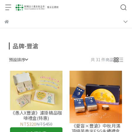
品牌-豐滄
預設排序
共 31 件商品
《愚人X豐滄》濾掛精品咖
啡禮盒(特惠)
NT$320
NT$450
《愛盲×豐滄》中秋月滿
頂級芋香米ESG永續禮盒