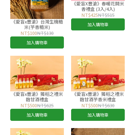
《愛盲X豐滄》春暖花開米
香禮盒 (3入/4入)
NT$425
NT$515
《愛盲x豐滄》台灣生機糙
加入購物車
米(芋香糙米)
NT$100
NT$130
加入購物車
《愛盲x豐滄》獨稻之禮米
《愛盲x豐滄》獨稻之禮米
麴甘酒禮盒
麴甘酒芋香米禮盒
NT$500
NT$625
NT$500
NT$630
加入購物車
加入購物車