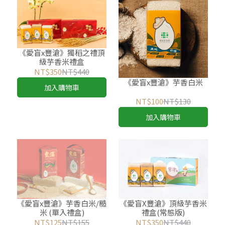
《愛盲x豐滄》獨稻之禮頂
級芋香米禮盒
NT$350
NT$440
《愛盲x豐滄》芋香白米
加入購物車
NT$100
NT$130
加入購物車
《愛盲x豐滄》芋香白米/糙
《愛盲X豐滄》頂級芋香米
米 (單入禮盒)
禮盒(常態版)
NT$125
NT$155
NT$350
NT$440