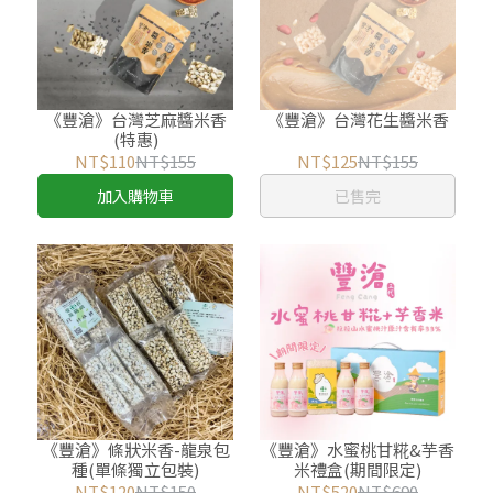
《豐滄》台灣芝麻醬米香
《豐滄》台灣花生醬米香
(特惠)
NT$110
NT$155
NT$125
NT$155
加入購物車
已售完
《豐滄》條狀米香-龍泉包
《豐滄》水蜜桃甘糀&芋香
種(單條獨立包裝)
米禮盒(期間限定)
NT$120
NT$150
NT$520
NT$690