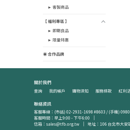
► 客製商品
【 福利專區 】
► 即期良品
► 限量特惠
◉ 合作品牌
關於我們
查詢
我的帳戶
購物須知
服務條款
紅利
聯絡資訊
客服專線：(市話) 02-2931-1698 #8603 / (手機) 0980
客服時間：早上9:00 - 下午6:00
信箱：sales@tfb.org.tw
地址：106 台北市大安