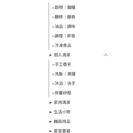
▹穀物｜雜糧
▹麵條｜麵食
▹油品｜調味
▹調理｜即食
▹冷凍食品
► 個人清潔
▹手工香皂
▹洗髮｜潤護
▹沐浴｜洗手
▹保養紓壓
► 家用清潔
► 生活小物
► 輔具用品
► 愛盲書籍