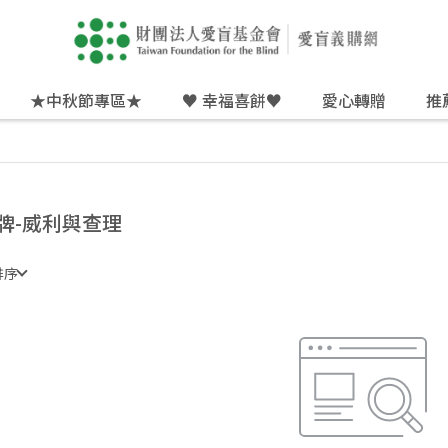
★中秋節專區★
♥ 幸福喜餅♥
愛心轉贈
推
牌-威利與查理
排序