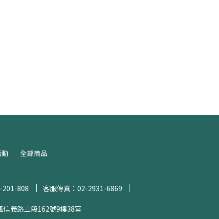
活動
全部商品
-201-808
客服傳真：02-2931-6869
區信義路三段162號9樓38室