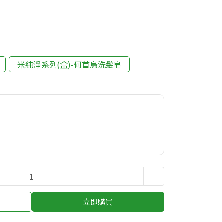
米純淨系列(盒)-何首烏洗髮皂
立即購買