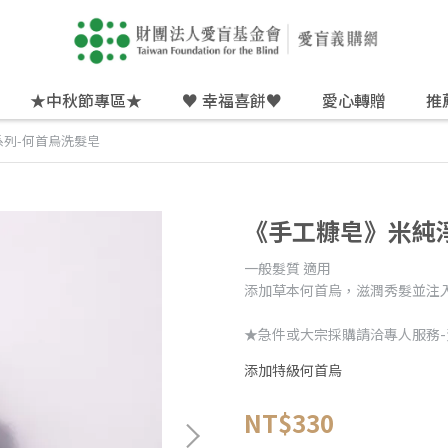
★中秋節專區★
♥ 幸福喜餅♥
愛心轉贈
推
列-何首烏洗髮皂
《手工糠皂》米純
一般髮質 適用
添加草本何首烏，滋潤秀髮並注
★急件或大宗採購請洽專人服務-黃小姐 
添加特級何首烏
NT$330