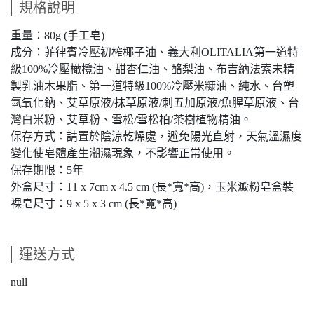
規格說明
重量：80g (手工皂)
成分：菲律賓冷壓初榨椰子油、義大利OLITALIA第一道特
級100%冷壓橄欖油、甜杏仁油、酪梨油、布吉納法索未精
製乳油木果脂、第一道特級100%冷壓米糠油、純水、台塑
氫氧化鈉、艾草原液/抹草原液/刺五加原液/魚腥草原液、台
灣白米粉、艾草粉、雪松/雪松柏/茶樹植物精油。
保存方式：請置於陰涼乾燥處，避免陽光直射，天氣溫濕度
變化使皂體產生潮濕現象，不影響正常使用。
保存期限：5年
外盒尺寸：11 x 7cm x 4.5 cm (長*寬*高)，玉米澱粉皂盒裝
裸皂尺寸：9 x 5 x 3 cm (長*寬*高)
運送方式
null