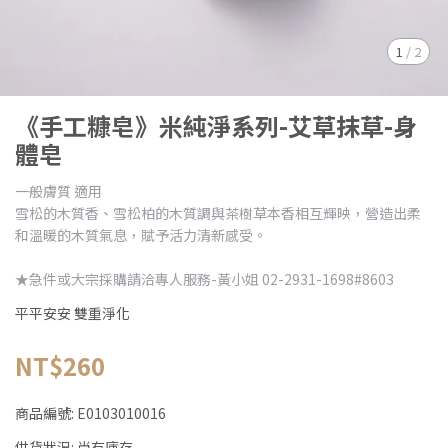
1
/
2
《手工糠皂》米純淨系列-艾草抹草-身
體皂
一般膚質 適用
雪松的木質香、雪松柏的木質調與茶樹草本香相互輝映，營造出柔
和溫暖的木質氣息，賦予活力清新感受。
★急件或大宗採購請洽專人服務-黃小姐 02-2931-1698#8603
平平安安 雙重淨化
NT$260
商品編號:
E0103010016
供貨狀況:
尚有庫存