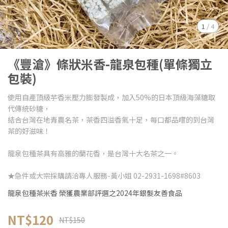
1
/
4
《豐滄》條狀米香-龍泉包種(單條獨立
包裝)
使用自產頂級芋香米壓力膨發製成，加入50%的日本頂級海藻糖取
代傳統砂糖，
結合台灣在地青農名茶，茶香四溢香氣十足，每口都品嚐的到台灣
茶的好滋味！
龍泉包種茶具有高雅的蘭花香，是台灣十大名茶之一。
★急件或大宗採購請洽專人服務-黃小姐 02-2931-1698#8603
龍泉包種茶米香 榮獲農業部評選之2024年銀髮友善食品
NT$120
NT$150