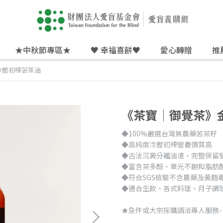
★中秋節專區★
♥ 幸福喜餅♥
愛心轉贈
推
冷壓初榨苦茶油
《茶寶│御覺茶》
◆100%嚴選台灣無農藥苦茶籽
◆高純度冷壓初榨營養價質高
◆古法沉澱分離油渣，完整保留
◆富含茶多酚、單元不飽和脂肪酸(
◆符合SGS檢驗不含農藥及黃麴
◆適合生飲、各式料理、月子調
★急件或大宗採購請洽專人服務-黃小姐 