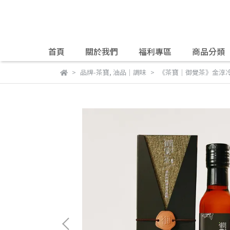
首頁
關於我們
福利專區
商品分類
品牌-茶寶
,
油品｜調味
《茶寶│御覺茶》金淳